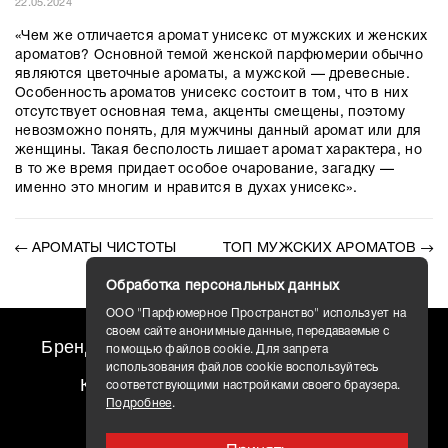
22.05.2024
«Чем же отличается аромат унисекс от мужских и женских
ароматов? Основной темой женской парфюмерии обычно
являются цветочные ароматы, а мужской
—
древесные.
Особенность ароматов унисекс состоит в том, что в них
отсутствует основная тема, акценты смещены, поэтому
невозможно понять, для мужчины данный аромат или для
женщины. Такая бесполость лишает аромат характера, но
в то же время придает особое очарование, загадку
—
именно это многим и нравится в духах унисекс».
АРОМАТЫ ЧИСТОТЫ
ТОП МУЖСКИХ АРОМАТОВ
Обработка персональных данных
ООО "Парфюмерное Пространство" использует на
своем сайте анонимные данные, передаваемые с
Бренды
travel AROMO
Новости
помощью файлов cookie. Для запрета
использования файлов cookie воспользуйтесь
Контакты
Доставка
соответствующими настройками своего браузера.
Подробнее
.