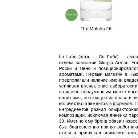
Новинка
The Matcha 26
Le Labo (англ. — Ле Лабо) — аме
отдела компании Giorgio Armani F
Роски и Пено и позиционировалс
ароматами. Первый магазин в Нью
предполагали наличие имени владел
усиливал впечатление лаборатории
являлось продуманным маркетинго
носит имя, состоящее из слова и ч
количество элементов в формуле. П
ингредиентов разная ольфакторна
композиций, исключая линейки пар
33. Именно ему бренд обязан извес
был благосклонно принят работник
стиля и привлекал внимание всех