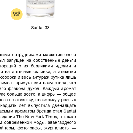
100%
ХИТ
Santal 33
шими сотрудниками маркетингового
был запущен на собственные деньги
пораций с их безликими идеями и
 на аптечные склянки, а этикетки
коробки и весь антураж бутика лишь
ямо в присутствии покупателя, что
его флакона духов. Каждый аромат
муле больше всего, а цифры — общее
го на этикетку, поскольку у разных
надцать лет выпустила двенадцать
аемым ароматом бренда стал Santal
здании The New York Times, а также
м современной моды, авангардного
зайнеры, фотографы, журналисты —