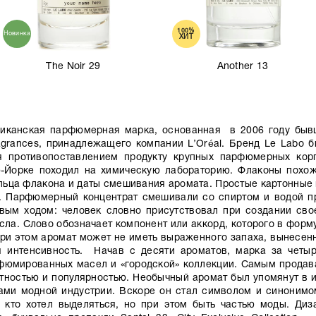
100%
Новинка
ХИТ
The Noir 29
Another 13
риканская парфюмерная марка, основанная в 2006 году быв
ragrances, принадлежащего компании L’Oréal. Бренд Le Labo 
я противопоставлением продукту крупных парфюмерных кор
-Йорке походил на химическую лабораторию. Флаконы похожи
ьца флакона и даты смешивания аромата. Простые картонные 
. Парфюмерный концентрат смешивали со спиртом и водой пр
вым ходом: человек словно присутствовал при создании сво
исла. Слово обозначает компонент или аккорд, которого в фор
ри этом аромат может не иметь выраженного запаха, вынесенно
я интенсивность. Начав с десяти ароматов, марка за четыр
фюмированных масел и «городской» коллекции. Самым продав
тностью и популярностью. Необычный аромат был упомянут в и
ами модной индустрии. Вскоре он стал символом и синонимо
, кто хотел выделяться, но при этом быть частью моды. Ди