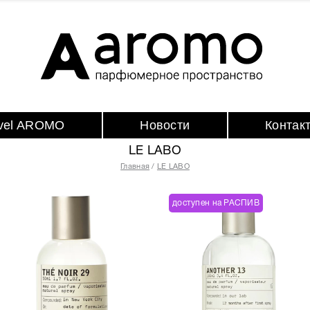
avel AROMO
Новости
Контак
LE LABO
Главная
LE LABO
доступен на РАСПИВ