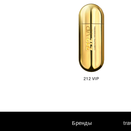
212 VIP
Бренды
tr