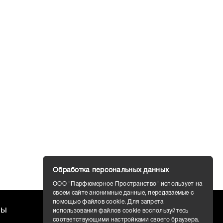
Обработка персональных данных
ООО "Парфюмерное Пространство" использует на
своем сайте анонимные данные, передаваемые с
помощью файлов cookie. Для запрета
ты
Доставка
использования файлов cookie воспользуйтесь
соответствующими настройками своего браузера.