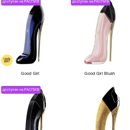
доступен на РАСПИВ
доступен на РАСПИВ
100%
ХИТ
Good Girl
Good Girl Blush
доступен на РАСПИВ