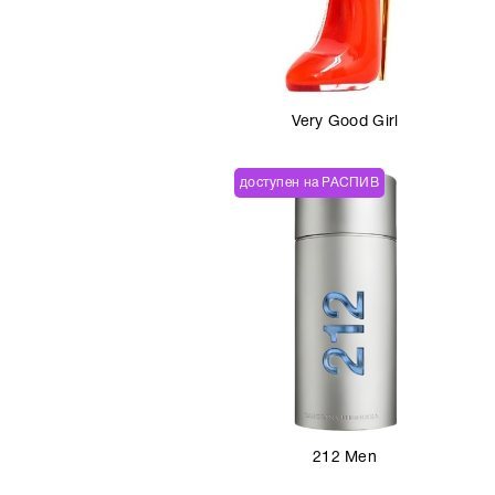
Very Good Girl
доступен на РАСПИВ
212 Men