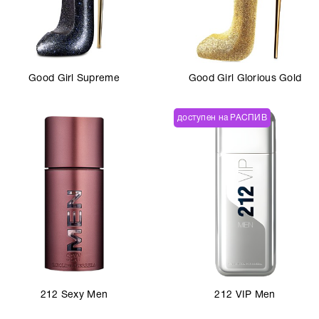
Good Girl Supreme
Good Girl Glorious Gold
доступен на РАСПИВ
212 Sexy Men
212 VIP Men