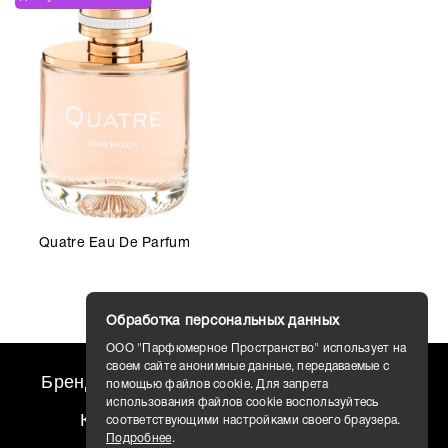
Quatre Eau De Parfum
Обработка персональных данных
ООО "Парфюмерное Пространство" использует на
своем сайте анонимные данные, передаваемые с
Бренды
travel AROMO
Новости
помощью файлов cookie. Для запрета
использования файлов cookie воспользуйтесь
Контакты
Доставка
соответствующими настройками своего браузера.
Подробнее
.