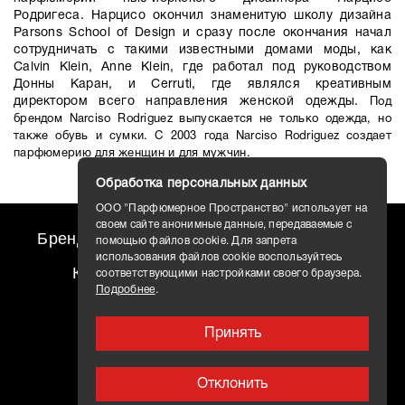
Родригеса. Нарцисо окончил знаменитую школу дизайна
Parsons School of Design и сразу после окончания начал
сотрудничать с такими известными домами моды, как
Calvin Klein, Anne Klein, где работал под руководством
Донны Каран, и Cerruti, где являлся креативным
директором всего направления женской одежды.
Под
брендом Narciso Rodriguez выпускается не только одежда, но
также обувь и сумки. С 2003 года Narciso Rodriguez создает
парфюмерию для женщин и для мужчин.
Обработка персональных данных
ООО "Парфюмерное Пространство" использует на
своем сайте анонимные данные, передаваемые с
Бренды
travel AROMO
Новости
помощью файлов cookie. Для запрета
использования файлов cookie воспользуйтесь
Контакты
Доставка
соответствующими настройками своего браузера.
Подробнее
.
Принять
Отклонить