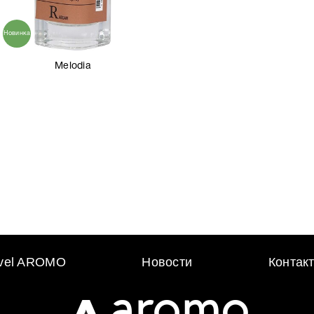
Новинка
Melodia
avel AROMO
Новости
Контак