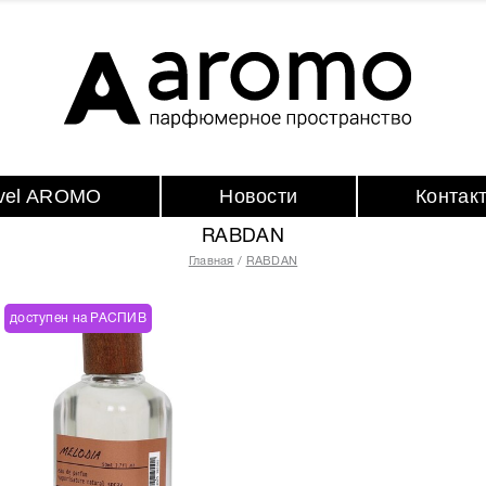
avel AROMO
Новости
Контак
RABDAN
Главная
RABDAN
доступен на РАСПИВ