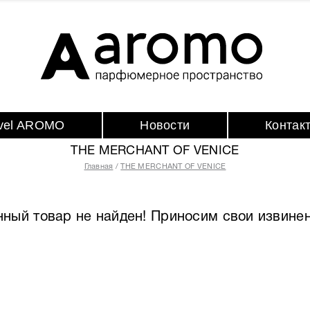
avel AROMO
Новости
Контак
THE MERCHANT OF VENICE
Главная
THE MERCHANT OF VENICE
нный товар не найден! Приносим свои извинен