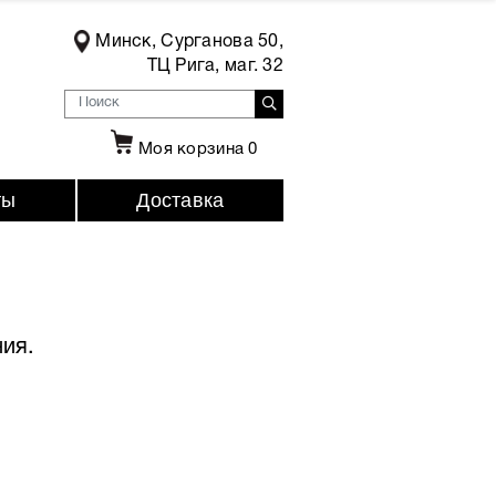
Минск, Сурганова 50,
ТЦ Рига, маг. 32
Моя корзина
0
ты
Доставка
ия.