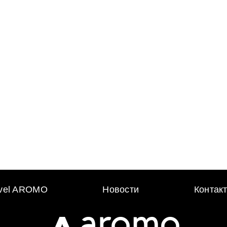
avel AROMO
Новости
Контак