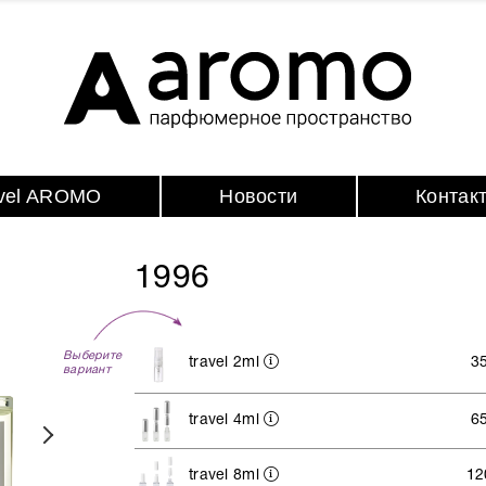
avel AROMO
Новости
Контак
1996
Выберите
travel 2ml
3
вариант
travel 4ml
6
travel 8ml
12