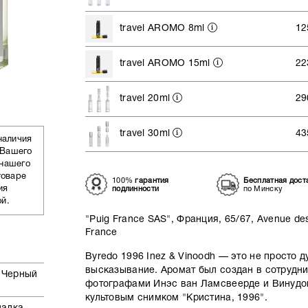
travel AROMO 8ml
12
travel AROMO 15ml
22
travel 20ml
29
travel 30ml
43
наличия
 Вашего
 нашего
товаре
100%
гарантия
Бесплатная дост
ия
подлинности
по Минску
ой.
"Puig France SAS", Франция, 65/67, Avenue des
France
Byredo 1996 Inez & Vinoodh
— это не просто д
высказывание. Аромат был создан в сотрудн
 Черный
фотографами Инэс ван Ламсвеерде и Винудо
культовым снимком "Кристина, 1996".