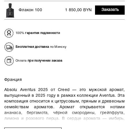
Заказать
Флакон 100
1 850,00 BYN
100%
гарантия подлинности
Бесплатная доставка
по Минску
Оплата
при получении заказа
Франция
Absolu Aventus 2025 от Creed — это мужской аромат,
выпущенный в 2025 году в рамках коллекции Aventus. Эта
композиция относится к цитрусовым, пряным и древесным
семействам ароматов. Аромат открывается нотами
ананаса, бергамота, чёрной смородины, грейпфрута,
лимона и розового перца. В сердце аромата — имбирь,
кардамон и корица, а в базе — пачули и ветивер.