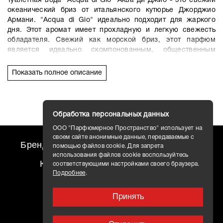
Туалетная вода
"Acqua di Gio"
Аква ди Джио - это свежий
океанический бриз от итальянского кутюрье Джорджио
Армани.
"Acqua di Gio"
идеально подходит для жаркого
дня.
Этот аромат имеет прохладную и легкую свежесть
обладателя.
Свежий как морской бриз, этот парфюм
является идеально скомпонованным, общественным
мужским ароматом.
Океанические ноты аромата
обозначаются цитрусовыми оттенками мандарина,
Показать полное описание
бергамота и нероли.
Розмарин образует в компазицию
травяной оттенок, а пачули и амбра оттеняют его тонкой
чувственностью.
Икона мужского парфюма!
Обработка персональных данных
ООО "Парфюмерное Пространство" использует на
своем сайте анонимные данные, передаваемые с
Бренды
travel AROMO
Новости
помощью файлов cookie. Для запрета
использования файлов cookie воспользуйтесь
Контакты
Доставка
соответствующими настройками своего браузера.
Подробнее
.
Принять