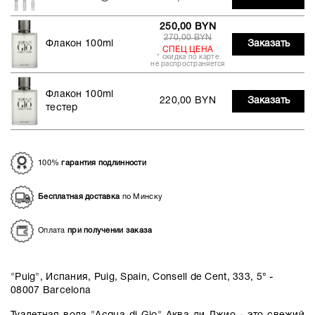
250,00 BYN
270,00 BYN
Флакон 100ml
Заказать
СПЕЦ ЦЕНА
* скидка по карте
не распространяется
Флакон 100ml
220,00 BYN
Заказать
тестер
100%
гарантия подлинности
Бесплатная доставка
по Минску
Оплата
при получении заказа
"Puig", Испания, Puig, Spain, Consell de Cent, 333, 5° -
08007 Barcelona