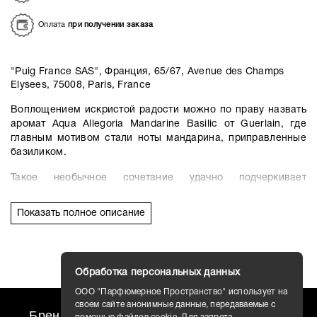
Оплата
при получении заказа
"Puig France SAS", Франция, 65/67, Avenue des Champs
Elysees, 75008, Paris, France
Воплощением искристой радости можно по праву назвать
аромат Aqua Allegoria Mandarine Basilic от Guerlain, где
главным мотивом стали ноты мандарина, приправленные
базиликом.
Такое необычное сочетание удачно подчеркивает
цитрусовую свежесть и сочность мандарина. Это всплеск
радости и веселья, энергия, бьющая ключом! По
Показать полное описание
достоинству оценят Aqua Allegoria Mandarine Basilic
молодые веселые девушки и женщины, в чьей душе всегда
праздник.
Обработка персональных данных
Первые ноты цитрусово-свежие – апельсин, плющ и
зеленый чай, сменяются роскошным квартетом ромашки,
ООО "Парфюмерное Пространство" использует на
пиона, мандарина и базилика. Шлейф Aqua Allegoria
своем сайте анонимные данные, передаваемые с
Бренды
travel AROMO
Новости
Mandarine Basilic мягкий, наполненный амброй и нотами