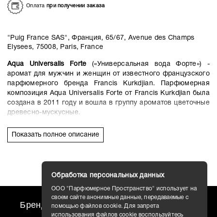
Оплата
при получении заказа
"Puig France SAS", Франция, 65/67, Avenue des Champs
Elysees, 75008, Paris, France
Aqua Universalis Forte
(«Универсальная вода Форте») -
аромат для мужчин и женщин от известного французского
парфюмерного бренда Francis Kurkdjian. Парфюмерная
композиция Aqua Universalis Forte от Francis Kurkdjian была
создана в 2011 году и вошла в группу ароматов цветочные
древесно-мускусные.
Парфюмерная композиция открывается верхними нотами
Показать полное описание
душистого бергамота и освежающего лимона, которые,
спустя время, дополняются благоуханиями пьянящих
жасмина, пленительной розы и нежных белых цветов в
«сердце» букета. К концу дня композицию дополнит
Обработка персональных данных
долгоиграющий и чувственный шлейф: ценных древесных
аккордов и бархатного мускуса.
ООО "Парфюмерное Пространство" использует на
своем сайте анонимные данные, передаваемые с
Бренды
travel AROMO
Новости
помощью файлов cookie. Для запрета
использования файлов cookie воспользуйтесь