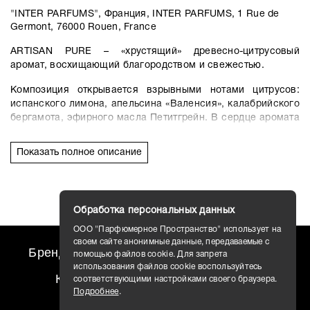
"INTER PARFUMS", Франция, INTER PARFUMS, 1 Rue de
Germont, 76000 Rouen, France
ARTISAN PURE – «хрустящий» древесно-цитрусовый
аромат, восхищающий благородством и свежестью.
Композиция открывается взрывными нотами цитрусов:
испанского лимона, апельсина «Валенсия», калабрийского
бергамота, эфирного масла Петитгрейн. В сердце аромата
искусно сочетаются цветочные аккорды и специи: цветок
апельсина, цветок кофейного дерева, жасмин,
Показать полное описание
итальянский ирис, кориандр и кардамон. Базу композиции
составляют древесные оттенки: дуэт техасского и
виргинского кедров, корень Ангелики, мексиканский
эвкалипт, амбровое семя, бобы Тонка.
Обработка персональных данных
ARTISAN PURE вдохновлен листвой и пышными холмами
ООО "Парфюмерное Пространство" использует на
мексиканской Халапы, бескрайними кофейными полями и
своем сайте анонимные данные, передаваемые с
Бренды
travel AROMO
Новости
цитрусовыми рощами.
помощью файлов cookie. Для запрета
использования файлов cookie воспользуйтесь
Контакты
Доставка
соответствующими настройками своего браузера.
Подробнее
.