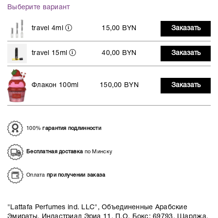
Выберите вариант
travel 4ml
15,00 BYN
Заказать
travel 15ml
40,00 BYN
Заказать
Флакон 100ml
150,00 BYN
Заказать
100%
гарантия подлинности
Бесплатная доставка
по Минску
Оплата
при получении заказа
"Lattafa Perfumes ind. LLC", Объединенные Арабские
Эмираты, Индастриал Эриа 11, П.О. Бокс: 69793, Шарджа,