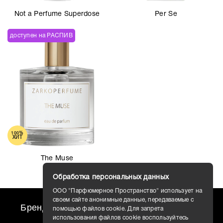
Not a Perfume Superdose
Per Se
Купить Blanche всего в пару кликов вы сможете в нашем
интернет-магазине парфюмерии.
доступен на РАСПИВ
100%
ХИТ
The Muse
Обработка персональных данных
ООО "Парфюмерное Пространство" использует на
своем сайте анонимные данные, передаваемые с
Бренды
travel AROMO
Новости
помощью файлов cookie. Для запрета
использования файлов cookie воспользуйтесь