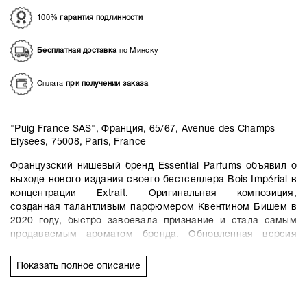
100%
гарантия подлинности
Бесплатная доставка
по Минску
Оплата
при получении заказа
"Puig France SAS", Франция, 65/67, Avenue des Champs
Elysees, 75008, Paris, France
Французский нишевый бренд Essential Parfums объявил о
выходе нового издания своего бестселлера Bois Impérial в
концентрации Extrait. Оригинальная композиция,
созданная талантливым парфюмером Квентином Бишем в
2020 году, быстро завоевала признание и стала самым
продаваемым ароматом бренда. Обновленная версия
сохранила дух оригинала, но акцент в ней парфюмер
сделал на более насыщенных и глубоких базовых нотах.
Показать полное описание
Основательница бренда, Жеральдин Аршамбо, хотела
запечатлеть образ "элегантного мужчины,