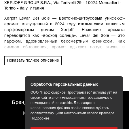
XERJOFF GROUP S.P.A., Via Tenivelli 29 - 10024 Moncalieri -
Torino - Italy, Италия
Xerjoff Levar Del Sole — цветочно-цитрусовый унисеккс-
аромат, выпущенный в 2024 году итальянским нишевым
парфюмерным домом Xerjoff. Название аромата
переводится как «восход солнца». Levar del Sole — это
парфюм, вдохновленный бессмертным фениксом. Как
символ обновления, аромат вдыхает новую жизнь в
человека, на которого он распыляется, стимулируя к
новым начинаниям. С новым рассветом приходит новая
Показать полное описание
надежда. Levar Del Sole — это настоящая ароматическая
поэзия на коже.
Звучание парфюма начинается со свежих цитрусовых
Обработка персональных данных
нюансов сладкого апельсина, солнечного лимона и
игристого бергамота, поддержанных фруктовыми нотами
ООО "Парфюмерное Пространство" использует на
спелого яблока и запахом сочной зелени. В центре
своем сайте анонимные данные, передаваемые с
Бренды
travel AROMO
Новости
помощью файлов cookie. Для запрета
композиции раскрываются цветочные ноты медового
использования файлов cookie воспользуйтесь
жасмина, пудрового ириса и пряной лилии, изысканно
Контакты
Доставка
соответствующими настройками своего браузера.
подчеркнутые горьковато-пряным ароматом кардамона.
Подробнее
.
База композиции Xerjoff Levar Del Sole — теплая, сладко-
сливочная смесь бобов тонка, мускуса и карамели,