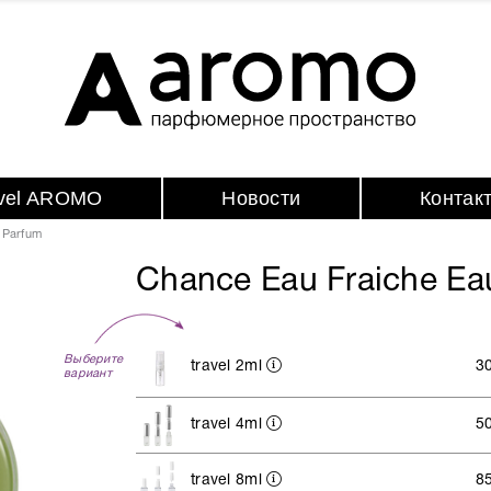
avel AROMO
Новости
Контак
 Parfum
Chance Eau Fraiche Ea
Выберите
travel 2ml
3
вариант
travel 4ml
5
travel 8ml
8