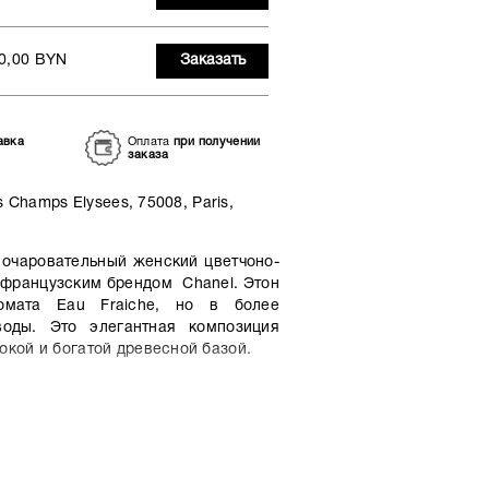
0,00 BYN
Заказать
авка
Оплата
при получении
заказа
 Champs Elysees, 75008, Paris,
 очаровательный женский цветчоно-
 французским брендом Chanel. Этон
омата Eau Fraiche, но в более
воды. Это элегантная композиция
кой и богатой древесной базой.
радостной свежестью цитрона,
. В сердце парфюма ароматная
орда сочетается с изысканностью
д Chanel Chance Eau Fraiche Eau De
х тикового дерева и насыщенную