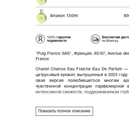
Флакон 150ml
85
100%
гарантия
Бесплатная дост
подлинности
по Минску
"Puig France SAS", Франция, 65/67, Avenue des
France
Chanel Chance Eau Fraiche Eau De Parfum —
цитрусовый аромат, выпущенный в 2023 году
овая версия полюбившегося многим ар
чувственной концентрации парфюмерной 
интенсивной свежести, поддерживаемая глубо
В верхнем аккорде аромат сверкает 
подсвеченной мерцающими альдегидами
Показать полное описание
цитрусовая свежесть вступительного акк
медового жасмина. Тогда как базовый аккор
Parfum дарит смелый терпковатый запа