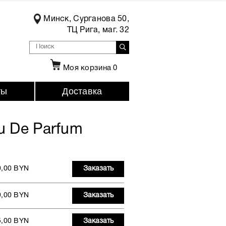
Минск, Сурганова 50,
ТЦ Рига, маг. 32
Моя корзина
0
ты
Доставка
u De Parfum
0,00 BYN
Заказать
0,00 BYN
Заказать
5,00 BYN
Заказать