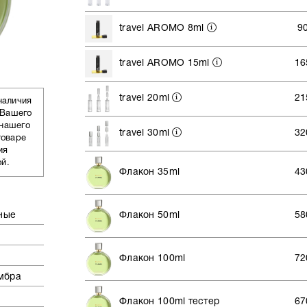
travel AROMO 8ml
9
travel AROMO 15ml
16
travel 20ml
21
наличия
 Вашего
 нашего
travel 30ml
32
товаре
ия
ой.
Флакон 35ml
43
ные
Флакон 50ml
58
ы
Флакон 100ml
72
мбра
Флакон 100ml тестер
67