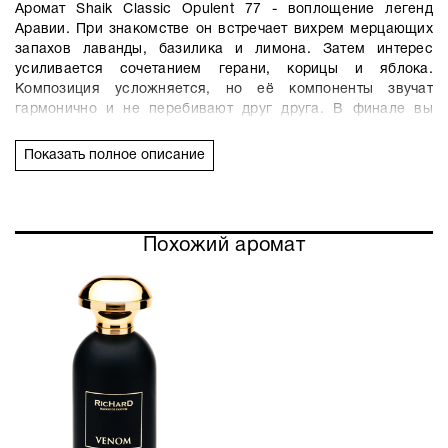
Аромат Shaik Classic Opulent 77 - воплощение легенд
Аравии. При знакомстве он встречает вихрем мерцающих
запахов лаванды, базилика и лимона. Затем интерес
усиливается сочетанием герани, корицы и яблока.
Композиция усложняется, но её компоненты звучат
гармонично и не перебивают друг друга. В финале вы
услышите ноты мха и кедра, ванили и лабданума.
Посеребренный флакон, украшенный кристаллами
Показать полное описание
Swarovski, подчеркивает восточную тематику.
Похожий аромат