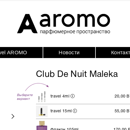
avel AROMO
Новости
Контак
Club De Nuit Maleka
Выберите
travel 4ml
20,00 
вариант
travel 15ml
55,00 
Флакон 105ml
170,00 