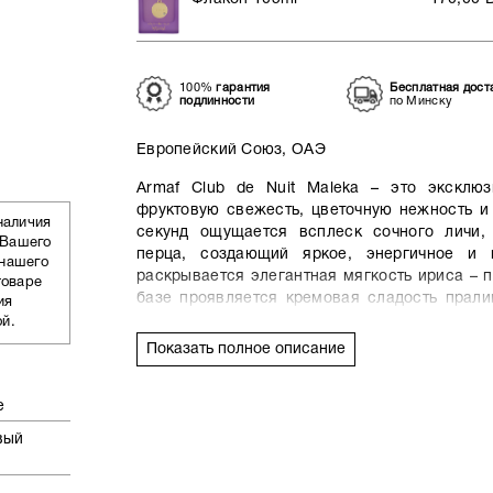
100%
гарантия
Бесплатная дост
подлинности
по Минску
Европейский Союз, ОАЭ
Armaf Club de Nuit Maleka – это эксклю
фруктовую свежесть, цветочную нежность и
наличия
секунд ощущается всплеск сочного личи, 
 Вашего
перца, создающий яркое, энергичное и 
 нашего
раскрывается элегантная мягкость ириса – п
товаре
базе проявляется кремовая сладость прали
ия
дерева и современная прозрачность амброкс
ой.
и притягательный шлейф.
Показать полное описание
е
вый