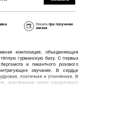
авка
Оплата
при получении
заказа
зивная композиция, объединяющая
 тёплую гурманскую базу. С первых
бергамота и пикантного розового
интригующее звучание. В сердце
удровая, поэтичная и утончённая. В
не, чувственное тепло сандалового
ана, оставляя стойкий, элегантный