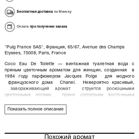
Бесплатная доставка
по Минску
Оплата
при получении заказа
"Puig France SAS", Франция, 65/67, Avenue des Champs
Elysees, 75008, Paris, France
Coco Eau De Toilette — винтажная туалетная вода с
пряным цветочным ароматом для женщин, созданная в
1984 году парфюмером Jacques Polge для модного
французского дома Chanel. Невероятно красивый,
завораживающий аромат струится роскошными
цветочными нотами, пряно согретыми восточными
специевыми оттенками, а уникальная композиция
парфюма остается востребованной, соответствующей
Показать полное описание
модным парфюмерным тенденциям и на сегодняшний
день.
Аромат открывается свежими, чистыми нотами солнечного
Похожий аромат
цитрусового мандарина, изысканными цветочными