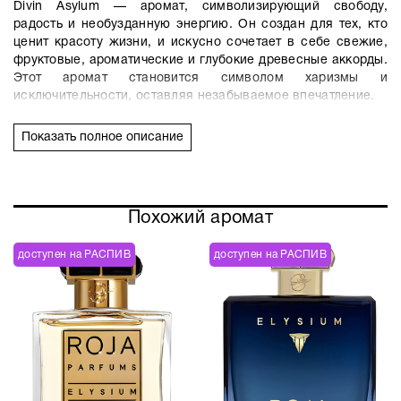
Divin Asylum
— аромат, символизирующий свободу,
радость и необузданную энергию. Он создан для тех, кто
ценит красоту жизни, и искусно сочетает в себе свежие,
фруктовые, ароматические и глубокие древесные аккорды.
Этот аромат становится символом харизмы и
исключительности, оставляя незабываемое впечатление.
Аромат начинается с опьяняющего сочетания
грейпфрута,
Показать полное описание
бергамота, тимьяна, лимона
и
лайма
, которое
обеспечивает необыкновенный прилив энергии и
бодрящую свежесть. Это аромат, отражающий яркую и
смелую радость жизни, вдохновленный солнечными днями
Похожий аромат
и чувством свободы.
Сердце аромата раскрывается богатой и харизматичной
доступен на РАСПИВ
доступен на РАСПИВ
симфонией цветов и специй.
Ветивер, роза, розовый
перец
и
жасмин
переплетаются с
ягодами
можжевельника, кипарисом, черной смородиной,
яблоком
и
ландышем
. Это аромат, балансирующий между
свежестью и роскошной элегантностью, излучающий
таинственное очарование.
Финал аромата венчают сильные и характерные ноты