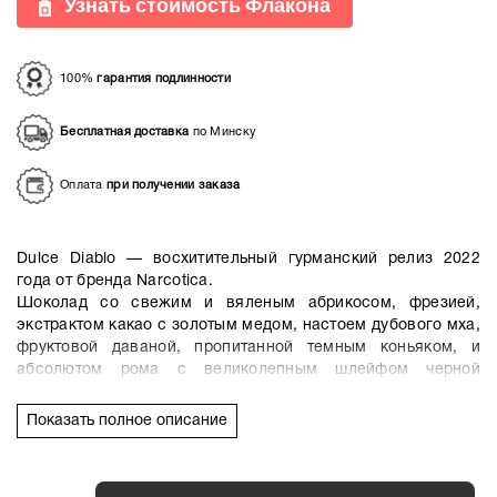
Узнать стоимость Флакона
100%
гарантия подлинности
Бесплатная доставка
по Минску
Оплата
при получении заказа
Dulce Diablo — восхитительный гурманский релиз 2022
года от бренда Narcotica.
Шоколад со свежим и вяленым абрикосом, фрезией,
экстрактом какао с золотым медом, настоем дубового мха,
фруктовой даваной, пропитанной темным коньяком, и
абсолютом рома с великолепным шлейфом черной
мадагаскарской ванили, мягкого сандала, мускуса, пачули
и гурманского абсолюта бобов тонка.
Показать полное описание
Rouu Abd El-Latif:
Восхитительный гурманский эликсир с нотами коньяка,