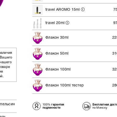
travel AROMO 15ml
7
travel 20ml
9
Флакон 30ml
22
наличия
Флакон 50ml
31
 Вашего
 нашего
товаре
Флакон 100ml
32
ия
ой.
Флакон 100ml тестер
28
апельсин
100%
гарантия
Бесплатная дост
подлинности
по Минску