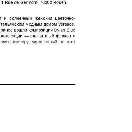
1 Rue de Germont, 76000 Rouen,
й и солнечный женский цветочно-
итальянским модным домом Versace.
 ранее вошли композиции Dylan Blue
а коллекции — элегантный флакон с
скую амфору, украшенный на этот
n Purple вдохновлена итальянским
. Звучание парфюма начинается с
едовыми оттенками спелой груши. В
ирующими тонами яблока, слив и
ми цветочными оттенками ванильно-
лковисто-пряной розы. Тогда как
 Purple дарит тепло древесных нот,
а, сладковато-дымный запах уда,
 амброксана.