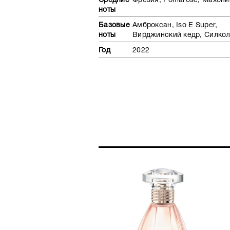
Средние
Фрезия, Pomarose, Махони
ноты
Базовые
Амброксан, Iso E Super,
ноты
Вирджинский кедр, Силкол
Год
2022