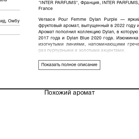
аль
"INTER PARFUMS", Франция, INTER PARFUMS, 
France
Versace Pour Femme Dylan Purple — ярки
ид, Омбу
фруктовый аромат, выпущенный в 2022 году 
Аромат пополнил коллекцию Dylan, в которую
2017 года и Dylan Blue 2020 года. Изюминк
изогнутыми линиями, напоминающими грече
раз пурпурными и золотыми акцентами.
Ароматическая композиция Pour Femme Dyla
Показать полное описание
мороженым и закатами на пляжах Италии
цитрусовых нот бергамота и апельсина с м
сердце парфюма фруктовые ноты с домин
сухофруктов органично сочетаются с нежны
Похожий аромат
лимонной магнолии, душистой фиалки и ше
финальный аккорд Versace Pour Femme Dylan
хвойно-дымный запах вирджинского кедр
нежнейший мускус и чуть смолистые нюансы