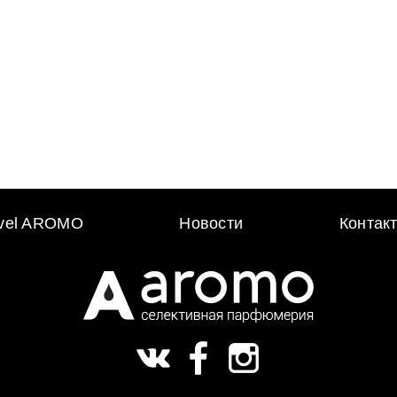
avel AROMO
Новости
Контак