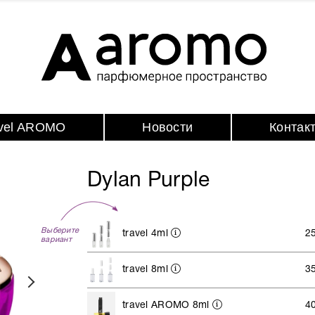
avel AROMO
Новости
Контак
Dylan Purple
Выберите
travel 4ml
2
вариант
travel 8ml
3
travel AROMO 8ml
4