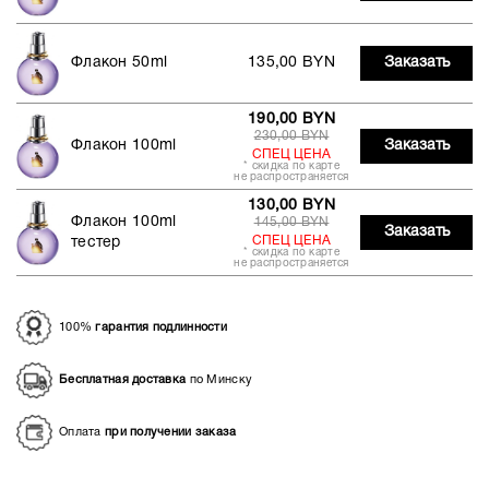
Флакон 50ml
135,00 BYN
Заказать
190,00 BYN
230,00 BYN
Флакон 100ml
Заказать
СПЕЦ ЦЕНА
* скидка по карте
не распространяется
130,00 BYN
Флакон 100ml
145,00 BYN
Заказать
СПЕЦ ЦЕНА
тестер
* скидка по карте
не распространяется
100%
гарантия подлинности
Бесплатная доставка
по Минску
Оплата
при получении заказа