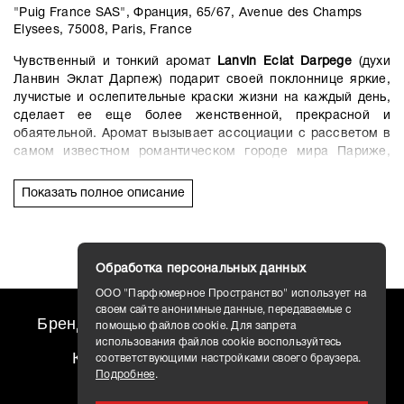
"Puig France SAS", Франция, 65/67, Avenue des Champs
Elysees, 75008, Paris, France
Чувственный и тонкий аромат
Lanvin Eclat Darpege
(духи
Ланвин Эклат Дарпеж) подарит своей поклоннице яркие,
лучистые и ослепительные краски жизни на каждый день,
сделает ее еще более женственной, прекрасной и
обаятельной. Аромат вызывает ассоциации с рассветом в
самом известном романтическом городе мира Париже,
когда на небе только появляются нежные розовые тона, а
в воздухе становятся слышны голоса птиц.
Показать полное описание
Звучание аромата Eclat Darpege начинается с сочетания
нот зеленой сирени и листьев сицилийского лимона.
Воздушные цветочные ноты красного пиона, листьев
Обработка персональных данных
зеленого чая, китайского османтуса, цветков глицинии и
персика в сердце аромата создают сияние нежности и
ООО "Парфюмерное Пространство" использует на
сладострастия. Чарующий шлейф из нот амбры, белого
своем сайте анонимные данные, передаваемые с
Бренды
travel AROMO
Новости
помощью файлов cookie. Для запрета
ливанского кедра, зверобоя и сладкого мускуса
использования файлов cookie воспользуйтесь
подчеркивает изящность и очарование обладательницы
Контакты
Доставка
соответствующими настройками своего браузера.
этого притягательного аромата.
Подробнее
.