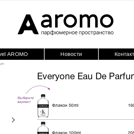
avel AROMO
Новости
Контак
fum
Everyone Eau De Parfu
Выберите
вариант
Флакон 50ml
16
Флакон 100ml
20