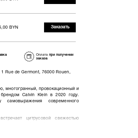
Заказать
5,00 BYN
авка
Оплата
при получении
заказа
1 Rue de Germont, 76000 Rouen,
ию, многогранный, провокационный и
рендом Calvin Klein в 2020 году.
у самовыражения современного
встречает цитрусовой свежестью
и тонами имбиря. Наслаиваясь в
чая и прохладу водных нот, пряно-
 базе композиции Calvin Klein CK