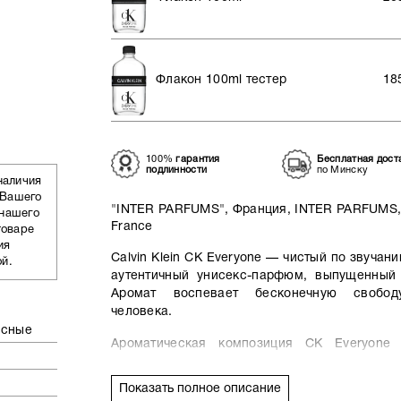
Флакон 100ml тестер
18
100%
гарантия
Бесплатная дост
подлинности
по Минску
наличия
 Вашего
"INTER PARFUMS", Франция, INTER PARFUMS, 
 нашего
France
товаре
ия
Calvin Klein CK Everyone — чистый по звучан
ой.
аутентичный унисекс-парфюм, выпущенный б
Аромат воспевает бесконечную свобод
человека.
есные
Ароматическая композиция CK Everyone 
солнечного апельсина и пряно-перечным
сердечном аккорде на тонкий запах синего 
Показать полное описание
цитрусовый аккорд медленно тает в теплой