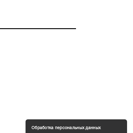
кедра, пряно-землистых оттенков
сложный, бодрящий аромат.
чной лентой с логотипом бренда в
 Calvin Klein.
Обработка персональных данных