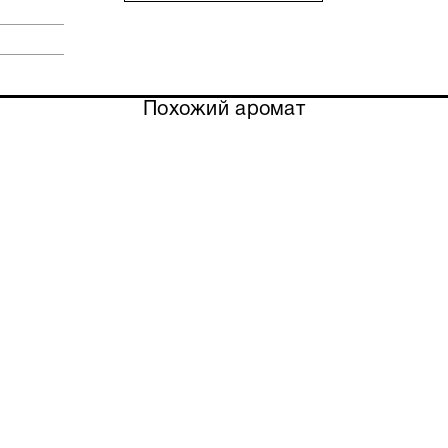
Everyone, сплетенной из хвойно-дымного 
пачули и чуть смолистого янтаря, создавая 
Стеклянный флакон парфюма украшен эласти
знак уважения к классическому нижнему белью
Похожий аромат