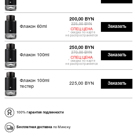
200,00 BYN
225,00 BYN
Флакон 60ml
Заказать
СПЕЦ ЦЕНА
* скидка по карте
не распространяется
250,00 BYN
270,00 BYN
Флакон 100ml
Заказать
СПЕЦ ЦЕНА
* скидка по карте
не распространяется
Флакон 100ml
225,00 BYN
Заказать
тестер
100%
гарантия подлинности
Бесплатная доставка
по Минску