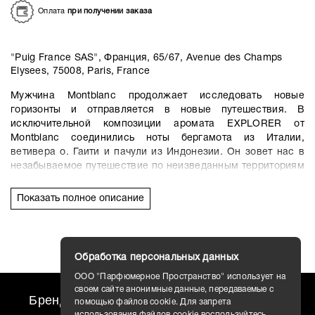
Оплата
при получении заказа
"Puig France SAS", Франция, 65/67, Avenue des Champs
Elysees, 75008, Paris, France
Мужчина Montblanc продолжает исследовать новые
горизонты и отправляется в новые путешествия. В
исключительной композиции аромата EXPLORER от
Montblanc соединились ноты бергамота из Италии,
ветивера о. Гаити и пачули из Индонезии. Он зовет нас в
незабываемое путешествие по неизведанным территориям
земного шара.
Начальные ноты «взрываются» итальянским бергамотом,
Показать полное описание
раскрывая яркую, энергичную и оптимистичную грань
«сердца» аромата. Бергамот с цветочными, зелеными и
интенсивными свежими гранями вызывает мгновенное
желание совершить путешествие на Юг. Затем бергамот
Обработка персональных данных
вступает в диалог с мужественными нотами мускатного
ООО "Парфюмерное Пространство" использует на
шалфея и пряного розового перца, и все ингредиенты
своем сайте анонимные данные, передаваемые с
раскрывают в этом диалоге свой характер.
Бренды
travel AROMO
Новости
помощью файлов cookie. Для запрета
Ноты «сердца» переносят нас в самую отдаленную часть
использования файлов cookie воспользуйтесь