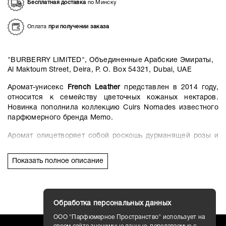
Бесплатная доставка
по Минску
Оплата
при получении заказа
"BURBERRY LIMITED", Объединенные Арабские Эмираты,
Al Maktoum Street, Deira, P. O. Box 54321, Dubai, UAE
Аромат-унисекс
French Leather
представлен в 2014 году,
относится к семейству цветочных кожаных нектаров.
Новинка пополнила коллекцию Cuirs Nomades известного
парфюмерного бренда Memo.
Аромат олицетворяет собой роскошь дурманящей розы и
чувственной замши, дуэт которых приглашает в
увлекательное эйфорическое путешествие по
Показать полное описание
романтической Франции.
Глубокое и многогранное звучание композиции
переливается нотами освежающего лайма, драгоценной
смолы и тёплого можжевельника.
Обработка персональных данных
Вихрь из глубоких замшевых нот звучит тонко и
ООО "Парфюмерное Пространство" использует на
легкомысленно, а воздушный мускус и роскошный шалфей