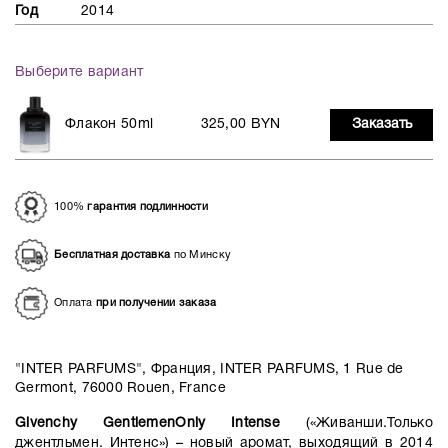
Год
2014
Выберите вариант
Флакон 50ml
325,00 BYN
Заказать
100%
гарантия подлинности
Бесплатная доставка
по Минску
Оплата
при получении заказа
"INTER PARFUMS", Франция, INTER PARFUMS, 1 Rue de
Germont, 76000 Rouen, France
Givenchy GentlemenOnly Intense
(«Живанши.Только
джентльмен. Интенс») – новый аромат, выходящий в 2014