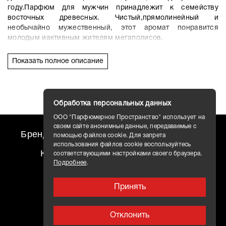
году.Парфюм для мужчин принадлежит к семейству
восточных древесных. Чистый,прямолинейный и
необычайно мужественный, этот аромат понравится
молодым иактивным жителям мегаполисов.
Он призывает к действию и заставляет постоянно
Показать полное описание
двигатьсявперед. Дымчато-серый флакон украшен
лаконичной этикеткой и массивнойпластиковой крышкой.
Похожий по темпераментности и оригинальности аромат
- Cerruti 1881 Bella Notte.
Обработка персональных данных
Givenchy Gentlemen Only Intense – этокомпозиция из нот
ООО "Парфюмерное Пространство" использует на
перца, зеленого мандарина и листьев березы в
своем сайте анонимные данные, передаваемые с
Бренды
travel AROMO
Новости
окруженииоттенков кожи, древесины кедра и листьев
помощью файлов cookie. Для запрета
пачули, ладана, бобов Тонка и амбры.
использования файлов cookie воспользуйтесь
Контакты
Доставка
соответствующими настройками своего браузера.
Подробнее
.
Принять
Отклонить