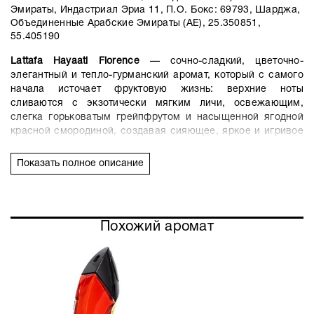
Эмираты, Индастриал Эриа 11, П.О. Бокс: 69793, Шарджа,
Объединенные Арабские Эмираты (АЕ), 25.350851,
55.405190
Lattafa Hayaati Florence
— сочно-сладкий, цветочно-
элегантный и тепло-гурманский аромат, который с самого
начала источает фруктовую жизнь: верхние ноты
сливаются с экзотически мягким личи, освежающим,
слегка горьковатым грейпфрутом и насыщенной ягодной
красной смородиной, создавая сияющее, яркое и игривое
начало. Сердце аромата сияет романтичной розой,
окруженной сочным, сливочным персиком и мягкой, сухой
Показать полное описание
древесиной кедра, которые придают композиции тонкую
элегантность и структуру. База сгущается в гурманскую,
согревающую волну сладости: сливочная ваниль, густая
сладость пралине и теплая, золотистая амбра окутывают
Похожий аромат
аромат бархатистой, стойкой вуалью. Это аромат, который
расцветает на коже, как современная, сладкая цветочно-
фруктовая фантазия — мягкая, чувственная, женственная
и сияющая, как розовая жидкость, мерцающая на солнце.