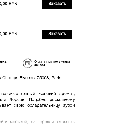
0,00 BYN
Заказать
0,00 BYN
Заказать
авка
Оплата
при получении
заказа
 Champs Elysees, 75008, Paris,
 величественный женский аромат,
али Лорсон. Подобно роскошному
ывает свою обладательницу аурой
ейся клюквой, чья терпкая свежесть
ов на бархатной подложке. В сердце