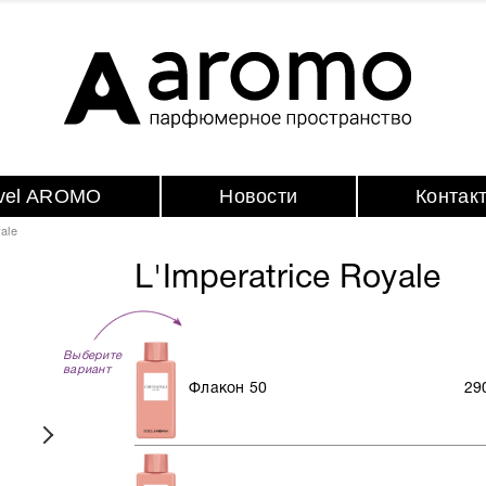
avel AROMO
Новости
Контак
ale
L'Imperatrice Royale
Выберите
вариант
Флакон 50
29