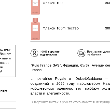
Флакон 100
36
Флакон 100ml тестер
30
наличия
100%
гарантия
Бесплатная дост
 Вашего
подлинности
по Минску
 нашего
товаре
"Puig France SAS", Франция, 65/67, Avenue des
ия
France
ой.
L'Imperatrice Royale от Dolce&Gabbana —
созданный в 2025 году парфюмером Нат
королевскому одеянию, этот парфюм окут
чные
власти и элегантности.
В верхних нотах аромат открывается искрящ
пробуждает чувства — словно россыпь рубин