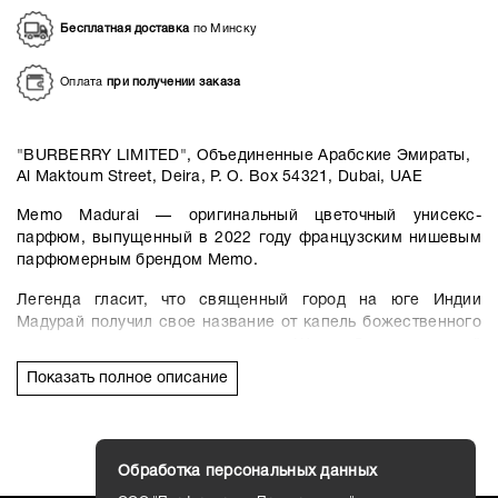
Бесплатная доставка
по Минску
Оплата
при получении заказа
"BURBERRY LIMITED", Объединенные Арабские Эмираты,
Al Maktoum Street, Deira, P. O. Box 54321, Dubai, UAE
Memo Madurai — оригинальный цветочный унисекс-
парфюм, выпущенный в 2022 году французским нишевым
парфюмерным брендом Memo.
Легенда гласит, что священный город на юге Индии
Мадурай получил свое название от капель божественного
нектара, которые упали с волос Шивы. Захватывающий
мир, созданный из капли духов, чистый обонятельный
Показать полное описание
гений. Парфюм стремится передать самобытный запах
этого экзотического города. Закройте глаза, вдохните
ароматический вихрь и погрузитесь в ольфакторное
очарование древнего Мадурая.
Обработка персональных данных
Абсолют индийского жасмина самбака, пряность свежей