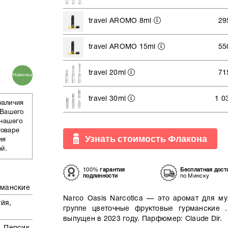
travel AROMO 8ml
29
travel AROMO 15ml
55
travel 20ml
71
Новинка
travel 30ml
1 0
наличия
 Вашего
 нашего
товаре
Узнать стоимость Флакона
ия
ой.
100%
гарантия
Бесплатная дост
подлинности
по Минску
рманские
Narco Oasis Narcotica — это аромат для м
йя,
группе цветочные фруктовые гурманские .
выпущен в 2023 году. Парфюмер: Claude Dir.