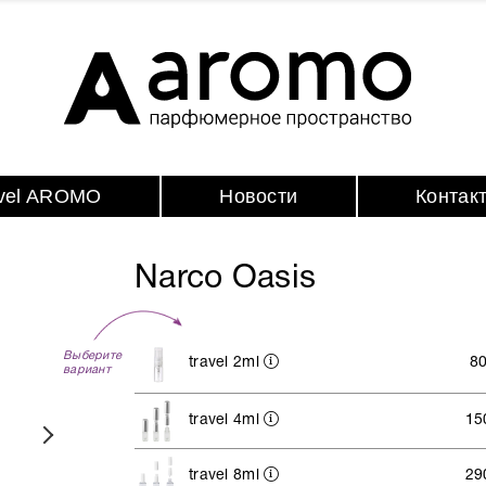
avel AROMO
Новости
Контак
Narco Oasis
Выберите
travel 2ml
8
вариант
travel 4ml
15
travel 8ml
29