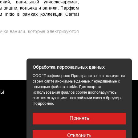
нский, ванильный унисекс-аромат,
ы вишни, коньяка и ванили. Парфюм
Initio в рамках коллекции Carnal
учки ванили, которые электризуются
 коньяком, прежде чем, наконец,
ы. Дерзкий оттенок насыщенной и
е от утонченного ольфакторного
light из гедиона не только дарит
родизиаком.
Обработка персональных данных
ООО "Парфюмерное Пространство" использует на
своем сайте анонимные данные, передаваемые с
помощью файлов cookie. Для запрета
ты
Доставка
использования файлов cookie воспользуйтесь
соответствующими настройками своего браузера.
Подробнее
.
Принять
Отклонить