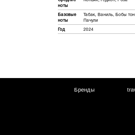
Средние
Коньяк, Гедион, Роза
ноты
Базовые
Табак, Ваниль, Бобы тон
ноты
Пачули
Год
2024
Бренды
tr