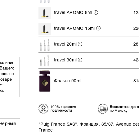
travel AROMO 8ml
12
travel AROMO 15ml
22
travel 20ml
28
travel 30ml
42
наличия
 Вашего
 нашего
товаре
Флакон 90ml
81
ия
ой.
100%
гарантия
Бесплатная дост
подлинности
по Минску
 Черный
"Puig France SAS", Франция, 65/67, Avenue des
France