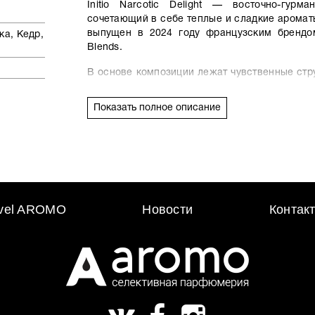
Initio Narcotic Delight — восточно-гурма
сочетающий в себе теплые и сладкие аромат
выпущен в 2024 году французским брендом 
ка, Кедр,
Blends.
В основе композиции лежат чувственные стр
розовым и черным перцем и пропитываются
отдаться опьяняющим вихрям дыма сигар
Показать полное описание
сочной вишни подчеркивает удовольстви
предложения. А сердце Initio Narcotic De
волшебный свежий аромат, но и является аф
avel AROMO
Новости
Контак