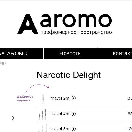
avel AROMO
Новости
Контак
light
Narcotic Delight
Выберите
travel 2ml
3
вариант
travel 4ml
6
travel 8ml
12