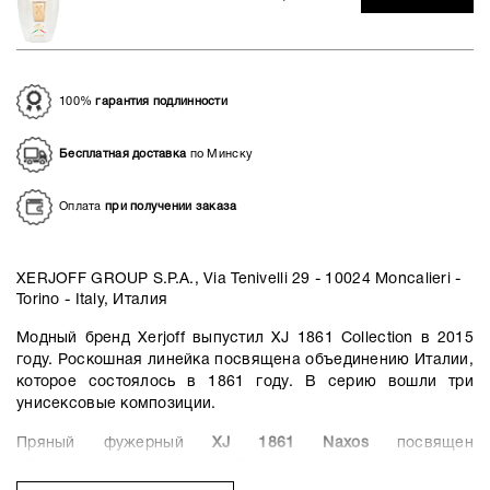
100%
гарантия подлинности
Бесплатная доставка
по Минску
Оплата
при получении заказа
XERJOFF GROUP S.P.A., Via Tenivelli 29 - 10024 Moncalieri -
Torino - Italy, Италия
Модный бренд Xerjoff выпустил XJ 1861 Collection в 2015
году. Роскошная линейка посвящена объединению Италии,
которое состоялось в 1861 году. В серию вошли три
унисексовые композиции.
Пряный фужерный
XJ 1861 Naxos
посвящен
обворожительной Сицилии. Яркий и искрящийся парфюм
очаровывает выразительным средиземноморским