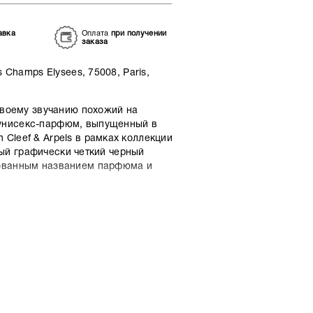
авка
Оплата
при получении
заказа
 Champs Elysees, 75008, Paris,
 своему звучанию похожий на
унисекс-парфюм, выпущенный в
Cleef & Arpels в рамках коллекции
ьный графически четкий черный
рованным названием парфюма и
атическая композиция Van Cleef &
ает в единую ольфакторную мелодию
трусовые оттенки кардамона,
овония и почти мистический дымно-
 дымкой сопровождая своего