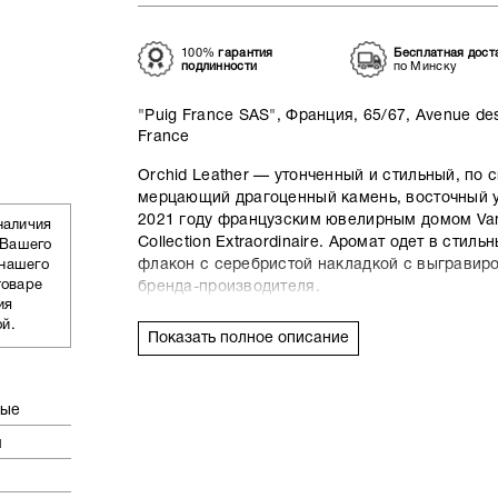
100%
гарантия
Бесплатная дост
подлинности
по Минску
"Puig France SAS", Франция, 65/67, Avenue des
France
Orchid Leather — утонченный и стильный, по
мерцающий драгоценный камень, восточный 
2021 году французским ювелирным домом Van 
наличия
Collection Extraordinaire. Аромат одет в стил
 Вашего
флакон с серебристой накладкой с выграви
 нашего
товаре
бренда-производителя.
ия
ой.
Созданная парфюмером Жюльет Раскине аром
Показать полное описание
Orchid Leather легко и непринужденно сплет
тонкий аромат медовой сливы, горьковато-ци
утонченную сладость ванили, восточные благ
ные
ароматический ладан, мягкой ароматической
владельца.
м