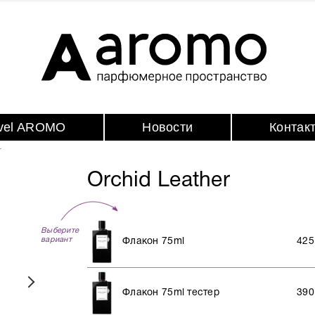
avel AROMO
Новости
Контак
r
Orchid Leather
Выберите
вариант
Флакон 75ml
425
Флакон 75ml тестер
390