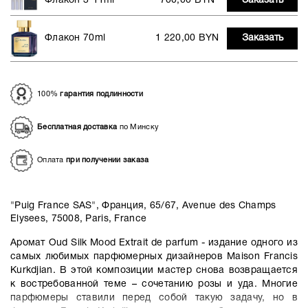
Флакон 3*11ml
700,00 BYN
Заказать
Флакон 70ml
1 220,00 BYN
Заказать
100%
гарантия подлинности
Бесплатная доставка
по Минску
Оплата
при получении заказа
"Puig France SAS", Франция, 65/67, Avenue des Champs
Elysees, 75008, Paris, France
Аромат Oud Silk Mood Extrait de parfum - издание одного из
самых любимых парфюмерных дизайнеров Maison Francis
Kurkdjian. В этой композиции мастер снова возвращается
к востребованной теме – сочетанию розы и уда. Многие
парфюмеры ставили перед собой такую задачу, но в