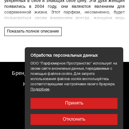
уверенных в себе и знающих себе цену.
Эти духи женщин
появились в 2004 году, они являются явлением для
современной жизни.
Этот парфюм, несомненно, будет
пользоваться своим вниманием всегда, женщина ведь
постоянно хочет показать всему миру, что она достойна
только всего самого наилучшего.
Показать полное описание
В аромате использованы натуральные эссенции и нотки
белого мускуса, амбры, сандала, гардении, мандарина,
бергамота, апельсина и жасмина.
С этим ароматом можно
Обработка персональных данных
достичь всего, чего только душа желает.
ООО "Парфюмерное Пространство" использует на
своем сайте анонимные данные, передаваемые с
Бренды
travel AROMO
Новости
помощью файлов cookie. Для запрета
использования файлов cookie воспользуйтесь
Контакты
Доставка
соответствующими настройками своего браузера.
Подробнее
.
Принять
Отклонить