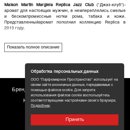
Maison Martin Margiela Replica Jazz Club
("Джаз-клуб")-
аромат для настоящих мужчин, в немпереплелись смелые
и бескомпромиссные нотки рома, табака и кожи.
Представленныйаромат пополнил коллекцию Replica в
2013 году.
Каждый аромат из этой сериинавеян воспоминаниями и
ностальгией об определенном месте. Так и парфюм
Показать полное описание
JazzClub переносит нас в современный джаз-клуб в
Бруклине, где собираются настоящиебрутальные
мужчины, умеющие отдыхать и расслабляться,
обладающие неординарнымхарактером с выраженными
Обработка персональных данных
творческими наклонностями.
ООО "Парфюмерное Пространство" использует на
Аромат раскрывается нотами рома, табака, дорогой кожи,
своем сайте анонимные данные, передаваемые с
Бренды
travel AROMO
Новости
которыепереплелись с горьким апельсином, древесной
помощью файлов cookie. Для запрета
ванилью, шалфеем, бобами тонка и
использования файлов cookie воспользуйтесь
Контакты
Доставка
соответствующими настройками своего браузера.
мужественнымветивером.
Подробнее
.
Принять