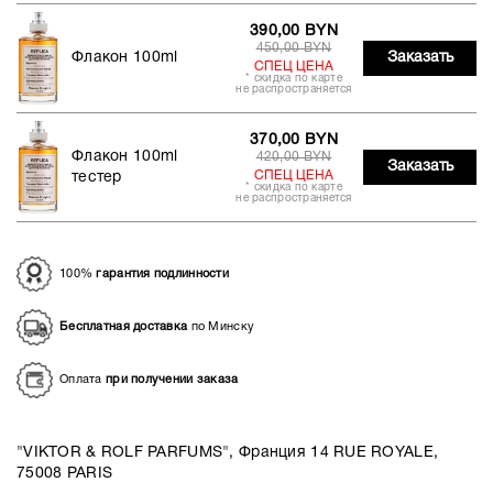
390,00 BYN
450,00 BYN
Флакон 100ml
Заказать
СПЕЦ ЦЕНА
* скидка по карте
не распространяется
370,00 BYN
Флакон 100ml
420,00 BYN
Заказать
СПЕЦ ЦЕНА
тестер
* скидка по карте
не распространяется
100%
гарантия подлинности
Бесплатная доставка
по Минску
Оплата
при получении заказа
"VIKTOR & ROLF PARFUMS", Франция 14 RUE ROYALE,
75008 PARIS