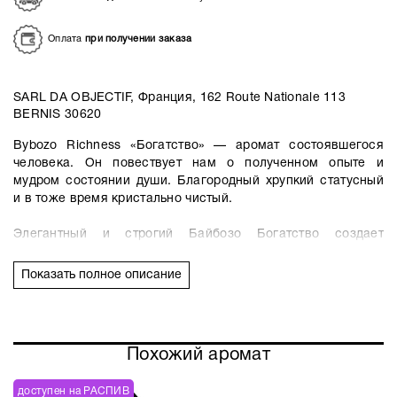
Оплата
при получении заказа
SARL DA OBJECTIF, Франция, 162 Route Nationale 113
BERNIS 30620
Bybozo Richness «Богатство» — аромат состоявшегося
человека. Он повествует нам о полученном опыте и
мудром состоянии души. Благородный хрупкий статусный
и в тоже время кристально чистый.
Элегантный и строгий Байбозо Богатство создает
ненавязчивую ауру деликатности, и одновременно аромат
эксцентричен и многогранен. В самом начале слышны
Показать полное описание
альдегидные аккорды в пересечении со сладким
древесно-красным перцем. Благоухание шикарной розы
делает старт аромата утонченным и многогранным. Спустя
время в игру вступают нежные утонченные переливы
Похожий аромат
бархатного пиона и пудровой фиалки. Медово-цитрусовые
листья апельсина придают средним нотам ощущение
доступен на РАСПИВ
теплоты и прохлады одновременно. Необычный