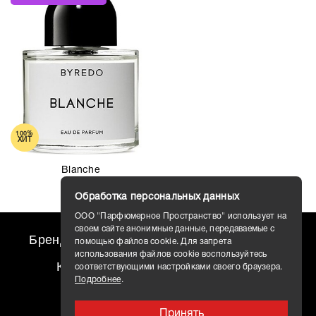
кристальный шлейф закрепляется древесными нотами, а
фиксирует этот притягательный аромат мускус.
Будуарный минимализм во флаконе. Чарующий и
аккуратный. Разве не это ли богатство, Богатство души!
100%
ХИТ
Blanche
Обработка персональных данных
ООО "Парфюмерное Пространство" использует на
своем сайте анонимные данные, передаваемые с
Бренды
travel AROMO
Новости
помощью файлов cookie. Для запрета
использования файлов cookie воспользуйтесь
Контакты
Доставка
соответствующими настройками своего браузера.
Подробнее
.
Принять