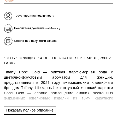
100%
гарантия подлинности
Бесплатная доставка
по Минску
Оплата
при получении заказа
"COTY", Франция, 14 RUE DU QUATRE SEPTEMBRE, 75002
PARIS
Tiffany Rose Gold — элитная парфюмерная вода с
цветочно-фруктовым ароматом для женщин,
представленная в 2021 году американским ювелирным
брендом Tiffany. Шикарный и статусный женский парфюм
Rose Gold — словно воплощение сияния роскошных
фирменных ювелирных изделий из 18-ти каратного
розового золота.
Показать полное описание
Аромат открывается фруктовыми акцентами сладкой