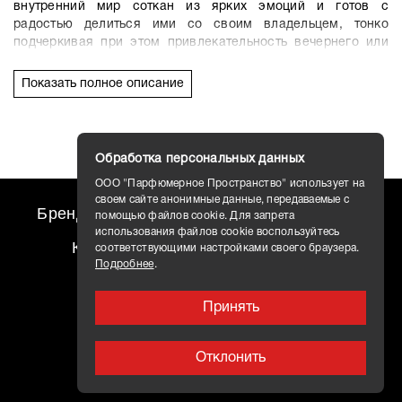
внутренний мир соткан из
ярких
эмоций и готов с
радостью делиться ими со своим владельцем, тонко
подчеркивая при этом привлекательность вечернего или
дневного образа. Окунувшись в него, вы сразу же ощутите
в своем теле прилив бодрости и желания идти вперед – к
Показать полное описание
намеченным целям и реализации задуманных планов.
Обработка персональных данных
ООО "Парфюмерное Пространство" использует на
своем сайте анонимные данные, передаваемые с
Бренды
travel AROMO
Новости
помощью файлов cookie. Для запрета
использования файлов cookie воспользуйтесь
Контакты
Доставка
соответствующими настройками своего браузера.
Подробнее
.
Принять
Отклонить