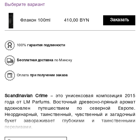
Выберите вариант
Заказать
Флакон 100ml
410,00 BYN
100%
гарантия подлинности
Бесплатная доставка
по Минску
Оплата
при получении заказа
Scandinavian Crime
– это унисексовая композиция 2015
года от LM Parfums. Восточный древесно-пряный аромат
вдохновлен путешествием по северной Европе.
Неординарный, таинственный, чувственный и загадочный
букет завораживает глубокими и таинственными
переливами.
В основе парфюма – пленительное сочетание обжигающих
специй с восточно-смолистыми акцентами. Открывается