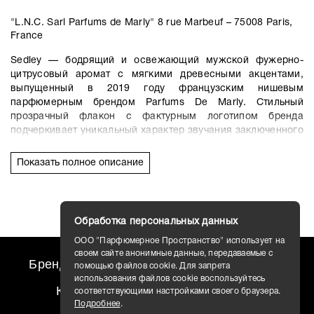
"L.N.C. Sarl Parfums de Marly" 8 rue Marbeuf – 75008 Paris,
France
Sedley — бодрящий и освежающий мужской фужерно-
цитрусовый аромат с мягкими древесными акцентами,
выпущенный в 2019 году французским нишевым
парфюмерным брендом Parfums De Marly. Стильный
прозрачный флакон с фактурным логотипом бренда
подчеркивает уникальный характер звучания заключенного
в нем парфюма. Это свежий аромат, обладающий сильным
характером, играющий цитрусовыми с ароматическими
Показать полное описание
нотами на древесной основе.
В верхнем аккорде яркая цитрусовая свежесть лимона,
бергамота, грейпфрута и мандарина усиливается почти
Обработка персональных данных
ледяным дыханием мяты. В сердце композиции аромат
душистой лаванды сочетается с пряно-перечными
ООО "Парфюмерное Пространство" использует на
оттенками герани и душистым розмарином. Глубокие
своем сайте анонимные данные, передаваемые с
Бренды
travel AROMO
Новости
помощью файлов cookie. Для запрета
дымно-ароматические акценты ладана придают
использования файлов cookie воспользуйтесь
центральному аккорду особую глубину звучания. Тогда как
Контакты
Доставка
соответствующими настройками своего браузера.
финальный аккорд дарит теплую пряность листьев пачули,
Подробнее
.
хвойно-дымные оттенки кедра, бархатисто-сливочный