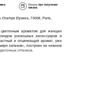
авка
Оплата
при получении
заказа
 Champs Elysees, 75008, Paris,
с цветочным ароматом для женщин
брендом роскошных аксессуаров и
растный и опьяняющий аромат, уже
мире запахов», построен на нежном
цветочных оттенков.
ся аромат, который насыщается в
шным цветочным букетом медового
венного иланг-иланга (природного
й шлейф аромата мягко струится
яжелый стеклянный флакон, формой
а.