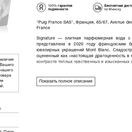
100%
гарантия
Бесплатная дост
подлинности
по Минску
"Puig France SAS", Франция, 65/67, Avenue des
France
Signature — элитная парфюмерная вода 
представлена в 2020 году французским 
ювелирных украшений Mont Blanc. Сладост
оцененный как «настоящая драгоценность в 
наличия
контрасте теплых чувственных и изысканных 
 Вашего
 нашего
Освежающими нотами клементина открывает
товаре
«сердце» парфюмерной композиции роско
ия
Показать полное описание
пиона, белой утонченной магнолии и чувст
ой.
афродизиака). Волнующий нежный манящи
чувственными мускусными оттенками.
Аромат Mont Blanc Signature заключен в т
е
напоминающий культовую чернильницу бренд