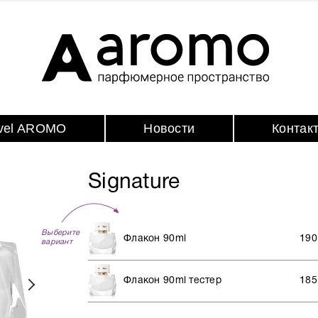
avel AROMO
Новости
Контак
Signature
Выберите
Флакон 90ml
190
вариант
Флакон 90ml тестер
185