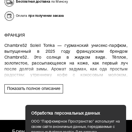
Бесплатная доставка
по Минску
Оплата
при получении заказа
ФРАНЦИЯ
Chambre52 Soleil Tonka — гурманский унисекс-парфюм,
выпущенный в 2025 году французским брендом
Chambre52. Это солнце в жидком виде. Тёплое,
золотистое, рассыпающееся на коже, как первый луч
после долгой зимы. Аромат задуман, как ода простым
радостям: утреннему кофе с кокосовым молоком,
солнечному полдню, тишине на пляже, когда весь мир
замер в свете.
Показать полное описание
Всего три ноты. Но каждая — как воспоминание,
наполненное светом. Кокос — не тропический коктейль, а
нежная, чуть молочная свежесть, будто вы только что
Обработка персональных данных
раскололи спелый орех под тенью пальмы. Бобы тонка —
сердце аромата: сладковато-миндальное, с оттенками
ООО "Парфюмерное Пространство" использует на
сена, ванили и лёгкой горчинкой, которая делает
своем сайте анонимные данные, передаваемые с
Бренды
travel AROMO
Новости