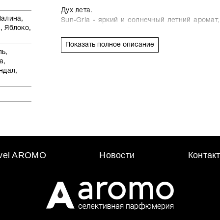
Дух лета.
Малина,
Sun-Gria - яркий и солнечный летний арома
, Яблоко,
сладких фруктов. Эта опьяняющая и очень
фирменную ваниль Паццалья, знакомую нам 
Показать полное описание
фантастический летний коктейль, Sun-Gria,
ль,
мгновенно рождает ассоциации с вызывающ
а,
алкогольным напитком. Фруктово-вин
ндал,
головокружительный эффект, оставаясь при
хорошая сангрия, этот парфюм расслабляет 
Композиция Sun-Gria представляет собой мас
кислых фруктов и малины, переплетающи
сердцу аромата прекрасную бархатистос
избегает чрезмерно сладкого (даже немног
творений бренда, таких как Sugar Kisses и Swe
avel AROMO
Новости
Контак
Как я упоминала в своём обзоре, Sun-G
конкурентом главному летнему бестселл
опьяняющий и вызывающий настоящее п
благоуханием согретых солнцем и пропи
солнечное сияние и оптимизм.
Sun-Gria – идеальный аромат для летних вече