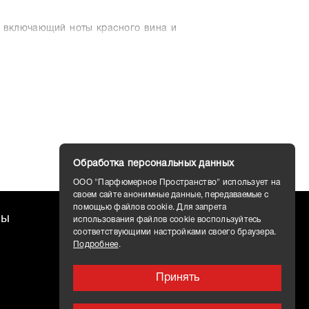
т, включающий ноты красного вина и
 душистая сангрия также включает
по предыдущим ароматам бренда.
 настолько яркий и опьяняющий, что
им настоящую зависимость сладким
ный начальный аккорд создаёт
 этом идеально гармоничным. Как и
и раскрепощает.
терское сочетание винограда, вина,
Обработка персональных данных
хся с оттенком розы, придающим
ть. Парфюм очень оптимистичен и
ООО "Парфюмерное Пространство" использует на
о приторного) звучания предыдущих
своем сайте анонимные данные, передаваемые с
et Xplosion.
помощью файлов cookie. Для запрета
ты
Доставка
использования файлов cookie воспользуйтесь
ria определённо станет сильным
соответствующими настройками своего браузера.
еру бренда, Summer Hammer. Этот
Подробнее
.
ривыкание аромат, наполненный
танных вином фруктов, излучает
Принять
ринок, когда вы хотите чувствовать