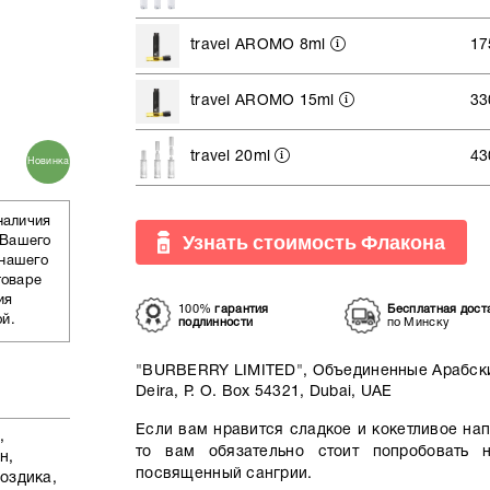
travel AROMO 8ml
17
travel AROMO 15ml
33
travel 20ml
43
Новинка
наличия
Узнать стоимость Флакона
 Вашего
 нашего
товаре
ия
100%
гарантия
Бесплатная дост
ой.
подлинности
по Минску
"BURBERRY LIMITED", Объединенные Арабские
Deira, P. O. Box 54321, Dubai, UAE
Если вам нравится сладкое и кокетливое на
,
то вам обязательно стоит попробовать 
н,
посвященный сангрии.
оздика,