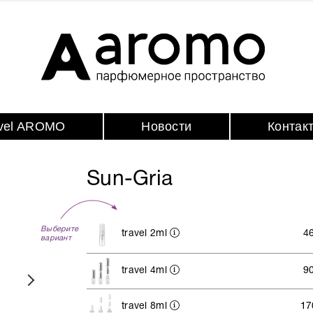
avel AROMO
Новости
Контак
Sun-Gria
Выберите
travel 2ml
4
вариант
travel 4ml
9
travel 8ml
17