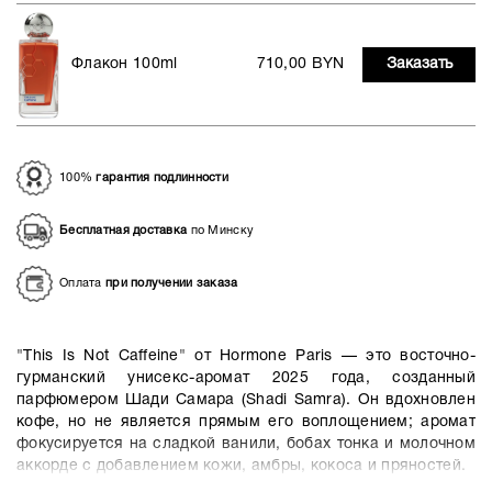
Флакон 100ml
710,00 BYN
Заказать
100%
гарантия подлинности
Бесплатная доставка
по Минску
Оплата
при получении заказа
"This Is Not Caffeine" от Hormone Paris — это восточно-
гурманский унисекс-аромат 2025 года, созданный
парфюмером Шади Самара (Shadi Samra)
. Он вдохновлен
кофе, но не является прямым его воплощением; аромат
фокусируется на сладкой ванили, бобах тонка и молочном
аккорде с добавлением кожи, амбры, кокоса и пряностей.