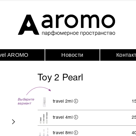
avel AROMO
Новости
Контак
Toy 2 Pearl
Выберите
travel 2ml
1
вариант
travel 4ml
2
travel 8ml
4