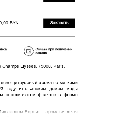
0,00 BYN
Заказать
авка
Оплата
при получении
заказа
 Champs Elysees, 75008, Paris,
весно-цитрусовый аромат с мягкими
23 году итальянским домом моды
ом переливчатом флаконе в форме
шалоном-Бертье ароматическая
онной дымки жасмина и игристого
дельца необыкновенное ощущение