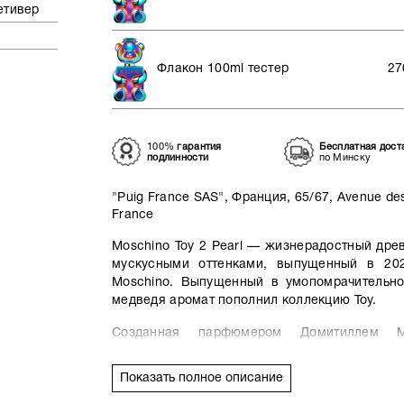
етивер
Флакон 100ml тестер
27
100%
гарантия
Бесплатная дост
подлинности
по Минску
"Puig France SAS", Франция, 65/67, Avenue des
France
Moschino Toy 2 Pearl — жизнерадостный дре
мускусными оттенками, выпущенный в 20
Moschino. Выпущенный в умопомрачительн
медведя аромат пополнил коллекцию Toy.
Созданная парфюмером Домитиллем Ми
композиция стоит на перекрестке гидроп
соленого лимона, вызывая у своего вла
Показать полное описание
сияющей радости и юношеской энергии.