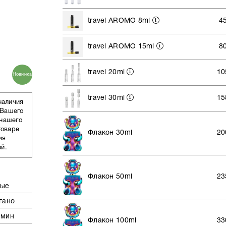
travel AROMO 8ml
4
travel AROMO 15ml
8
travel 20ml
10
Новинка
travel 30ml
15
наличия
 Вашего
 нашего
товаре
Флакон 30ml
20
ия
ой.
Флакон 50ml
23
вые
гано
смин
Флакон 100ml
33