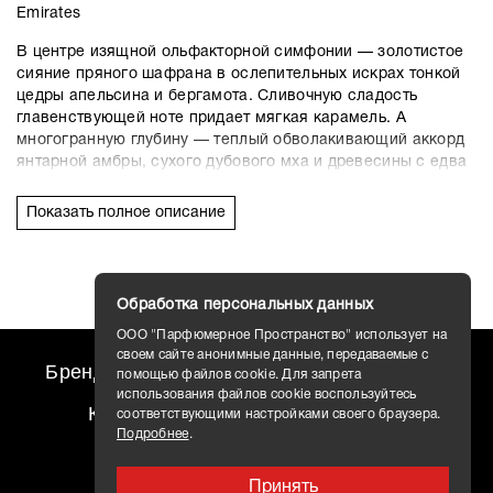
Emirates
В центре изящной ольфакторной симфонии — золотистое
сияние пряного шафрана в ослепительных искрах тонкой
цедры апельсина и бергамота. Сливочную сладость
главенствующей ноте придает мягкая карамель. А
многогранную глубину — теплый обволакивающий аккорд
янтарной амбры, сухого дубового мха и древесины с едва
уловимыми смолистыми оттенками. Под стать аромату —
блестящий флакон со строгими гранями.
Показать полное описание
В верхнем аккорде парфюм дарит терпковато-медовый
аромат жасмина, подчеркнутый мягкими пряно-
специевыми оттенками шафрана. В сердце композиции
царит утонченный аромат трепетной фиалки, звучащий на
Обработка персональных данных
мерцающем чуть смолистом фоне янтарных нот. А
ООО "Парфюмерное Пространство" использует на
завершает композицию теплая древесная база, в которой
своем сайте анонимные данные, передаваемые с
доминирует хвойно-дымный запах величественного кедра.
Бренды
travel AROMO
Новости
помощью файлов cookie. Для запрета
использования файлов cookie воспользуйтесь
Контакты
Доставка
соответствующими настройками своего браузера.
Подробнее
.
Принять